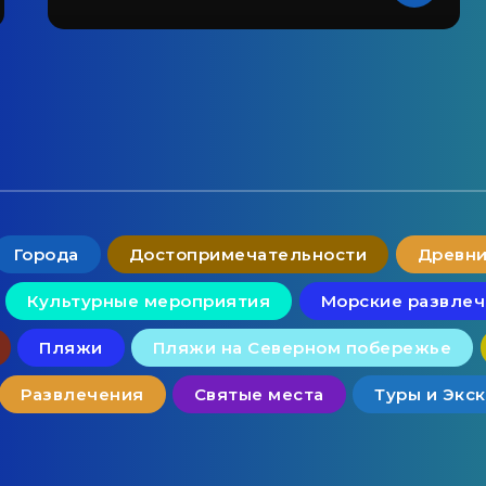
Города
Достопримечательности
Древни
Культурные мероприятия
Морские развле
Пляжи
Пляжи на Северном побережье
Развлечения
Святые места
Туры и Экс