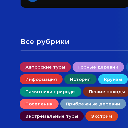
Все рубрики
Авторские туры
Горные деревни
Информация
История
Круизы
Памятники природы
Пешие походы
Поселения
Прибрежные деревни
Экстремальные туры
Экстрим