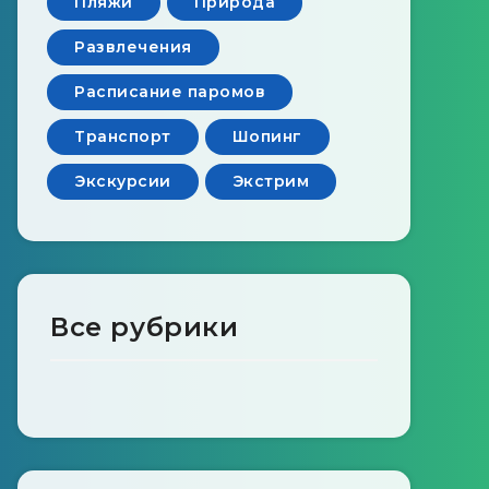
Пляжи
Природа
Развлечения
Расписание паромов
Транспорт
Шопинг
Экскурсии
Экстрим
Все рубрики