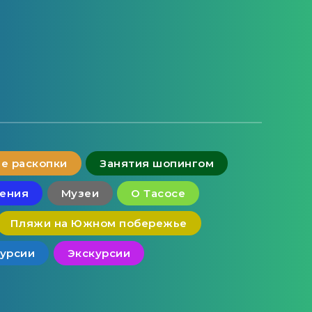
е раскопки
Занятия шопингом
чения
Музеи
О Тасосе
Пляжи на Южном побережье
курсии
Экскурсии