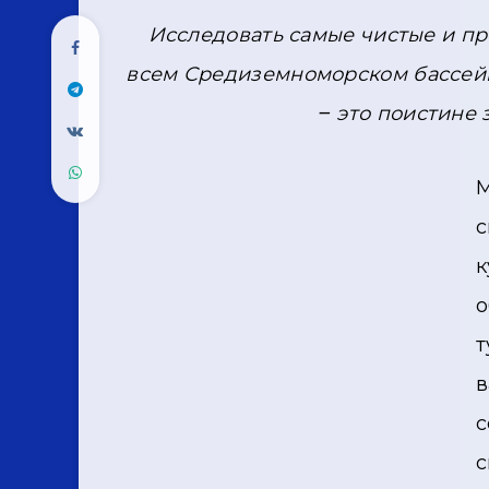
Исследовать самые чистые и пр
всем Средиземноморском бассей
– это поистине
М
с
к
о
т
в
с
с