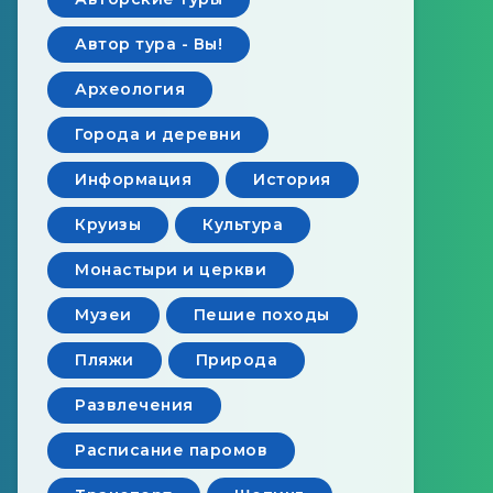
Автор тура - Вы!
Археология
Города и деревни
Информация
История
Круизы
Культура
Монастыри и церкви
Музеи
Пешие походы
Пляжи
Природа
Развлечения
Расписание паромов