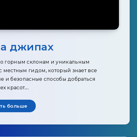
на джипах
о горным склонам и уникальным
с местным гидом, который знает все
е и безопасные способы добраться
ех красот….
ть больше