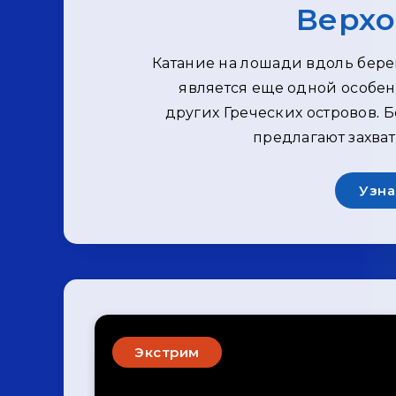
Верхо
Катание на лошади вдоль бере
является еще одной особенн
других Греческих островов. 
предлагают захва
Узна
Экстрим