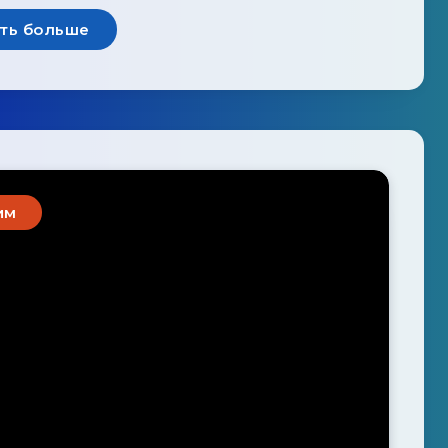
ть больше
им