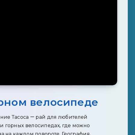
орном велосипеде
ние Тасоса — рай для любителей
 горных велосипедах, где можно
а на каждом повороте. География,