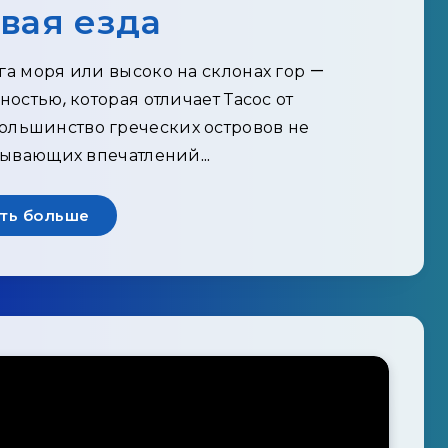
вая езда
га моря или высоко на склонах гор —
остью, которая отличает Тасос от
Большинство греческих островов не
тывающих впечатлений…
ть больше