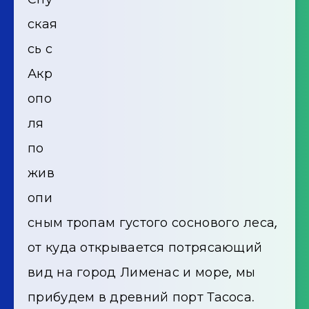
ская
сь с
Акр
опо
ля
по
жив
опи
сным тропам густого соснового леса,
от куда открывается потрясающий
вид на город Лименас и море, мы
прибудем в древний порт Тасоса.