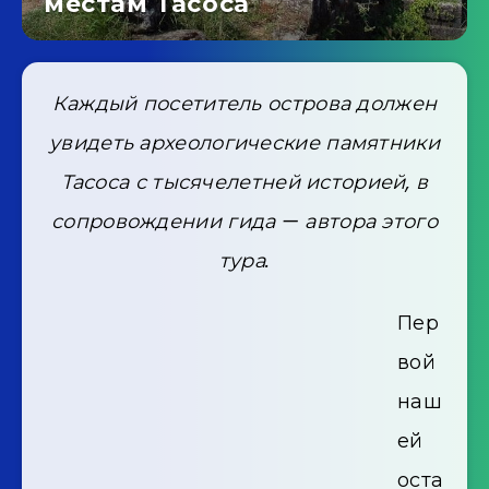
местам Тасоса
Каждый посетитель острова должен
увидеть археологические памятники
Тасоса с тысячелетней историей, в
сопровождении гида — автора этого
тура.
Пер
вой
наш
ей
оста