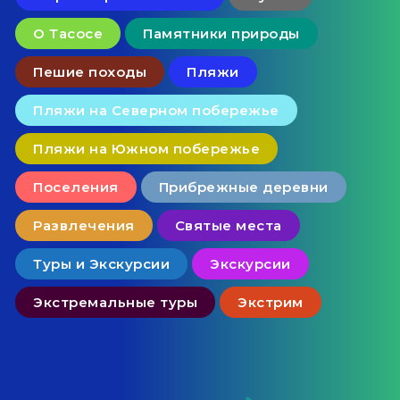
О Тасосе
Памятники природы
Пешие походы
Пляжи
Пляжи на Северном побережье
Пляжи на Южном побережье
Поселения
Прибрежные деревни
Развлечения
Святые места
Туры и Экскурсии
Экскурсии
Экстремальные туры
Экстрим