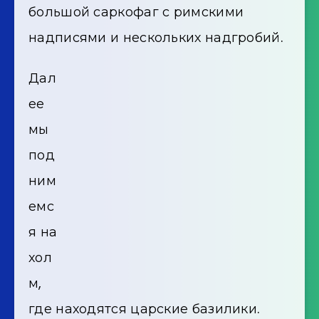
большой саркофаг с римскими
надписями и нескольких надгробий.
Дал
ее
мы
под
ним
емс
я на
хол
м,
где находятся царские базилики.