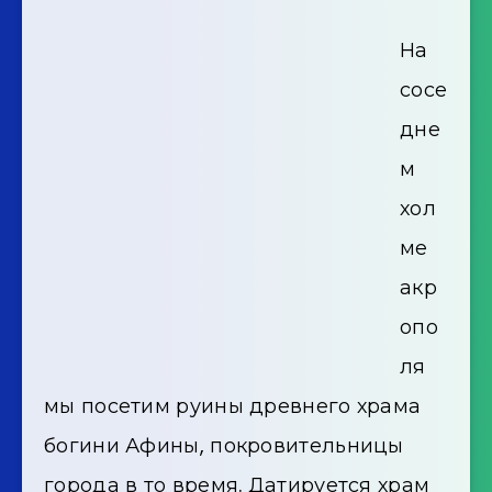
На
сосе
дне
м
хол
ме
акр
опо
ля
мы посетим руины древнего храма
богини Афины, покровительницы
города в то время. Датируется храм