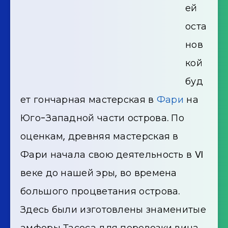
ей
оста
нов
кой
буд
ет гончарная мастерская в
Фари
на
Юго-Западной части острова. По
оценкам, древняя мастерская в
Фари начала свою деятельность в VI
веке до нашей эры, во времена
большого процветания острова.
Здесь были изготовлены знаменитые
амфоры Тасоса для перевозки вина