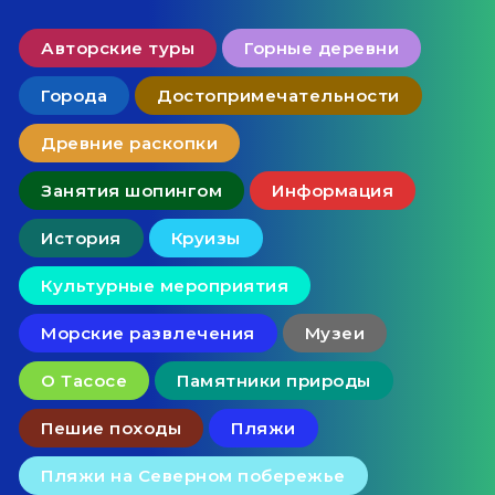
Авторские туры
Горные деревни
Города
Достопримечательности
Древние раскопки
Занятия шопингом
Информация
История
Круизы
Культурные мероприятия
Морские развлечения
Музеи
О Тасосе
Памятники природы
Пешие походы
Пляжи
Пляжи на Северном побережье