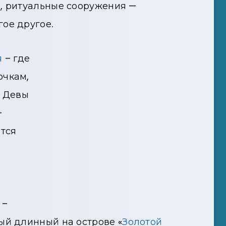
, ритуальные сооружения —
ое другое.
я
– где
очкам,
 Девы
–
ются
–
ый длинный на острове «
Золотой