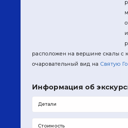
р
м
о
и
р
расположен на вершине скалы с 
очаровательный вид на
Святую Г
Информация об экскурс
Детали
Стоимость