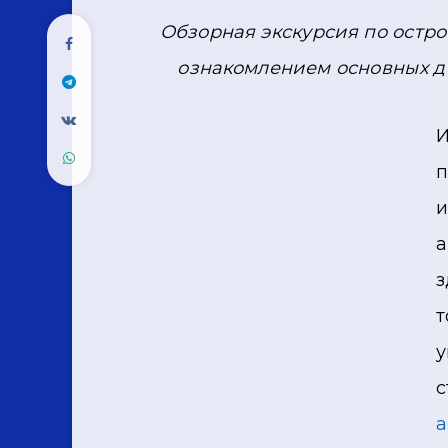
Обзорная экскурсия по остро
ознакомлением основных д
И
п
и
а
з
т
у
с
а