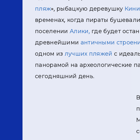
пляж
», рыбацкую деревушку
Кини
временах, когда пираты бушевали
поселении
Алики,
где будет остан
древнейшими
античными строен
одном из
лучших пляжей
с идеал
панорамой на археологические па
сегодняшний день.
В
п
М
с