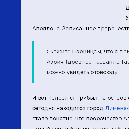
Д
б
Аполлона. Записанное пророчество
Скажите Парийцам, что я пр
Аэрия (древнее название Та
можно увидеть отовсюду
И вот Телесикл прибыл на остров 
сегодня находится город
Лимена
стало понятно, что пророчество А
целый город был построен из бел