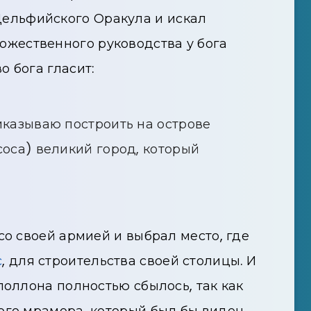
ельфийского Оракула и искал
ожественного руководства у бога
 бога гласит:
иказываю построить на острове
соса) великий город, который
со своей армией и выбрал место, где
с
, для строительства своей столицы. И
поллона полностью сбылось, так как
ого мрамора, который был бы виден