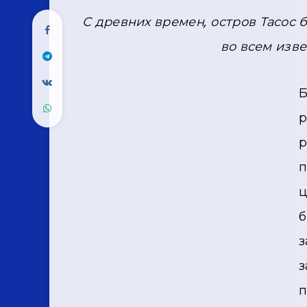
С древних времен, остров Тасос
во всем изве
Б
р
р
п
ц
б
з
з
п