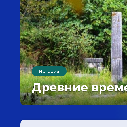
История
Древние врем