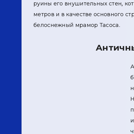
руины его внушительных стен, ко
метров и в качестве основного с
белоснежный мрамор Тасоса.
Античн
А
б
н
Н
п
и
ч