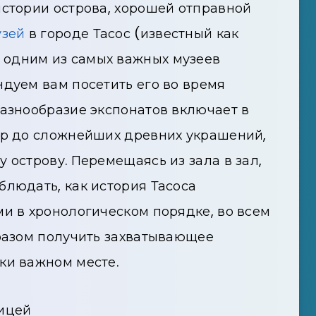
истории острова, хорошей отправной
узей
в городе Тасос (известный как
я одним из самых важных музеев
ндуем вам посетить его во время
Разнообразие экспонатов включает в
ур до сложнейших древних украшений,
 острову. Перемещаясь из зала в зал,
блюдать, как история Тасоса
ми в хронологическом порядке, во всем
бразом получить захватывающее
ки важном месте.
лицей