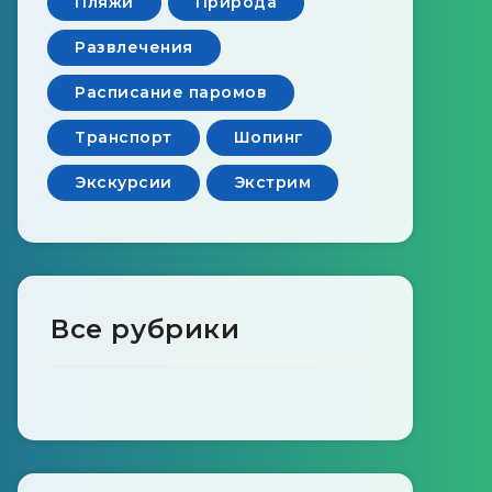
Пляжи
Природа
Развлечения
Расписание паромов
Транспорт
Шопинг
Экскурсии
Экстрим
Все рубрики