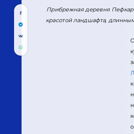
Прибрежная деревня Пефкари
красотой ландшафта, длинны
О
к
з
к
н
н
к
о