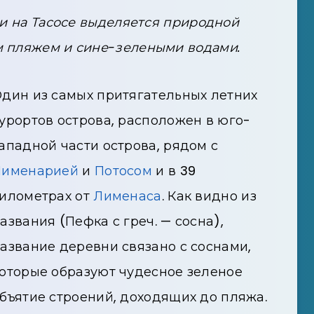
 на Тасосе выделяется природной
м пляжем и сине-зелеными водами.
дин из самых притягательных летних
урортов острова, расположен в юго-
ападной части острова, рядом с
Лименарией
и
Потосом
и в 39
илометрах от
Лименаса
. Как видно из
азвания (Пефка с греч. — сосна),
азвание деревни связано с соснами,
оторые образуют чудесное зеленое
бъятие строений, доходящих до пляжа.