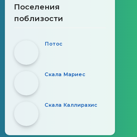
Поселения
поблизости
Потос
Скала Мариес
Скала Каллирахис