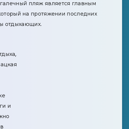
 ​​галечный пляж является главным
 который на протяжении последних
пы отдыхающих.
тдыха,
бацкая
же
ги и
ожно
в