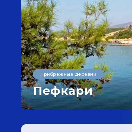
Прибрежные деревни
Пефкари