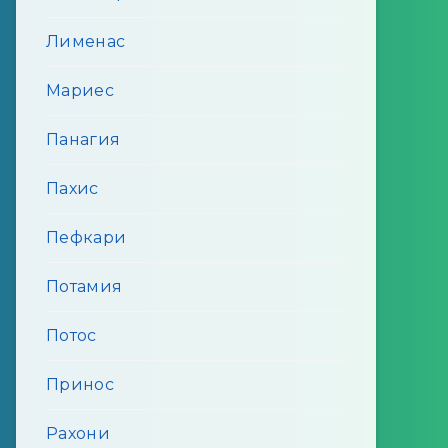
Лименас
Мариес
Панагия
Пахис
Пефкари
Потамия
Потос
Принос
Рахони