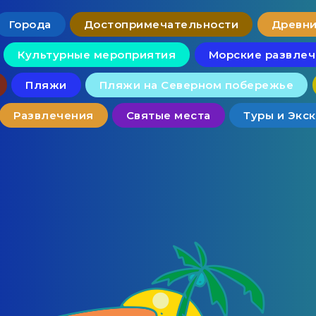
Города
Достопримечательности
Древни
Культурные мероприятия
Морские развле
Пляжи
Пляжи на Северном побережье
Развлечения
Святые места
Туры и Экс