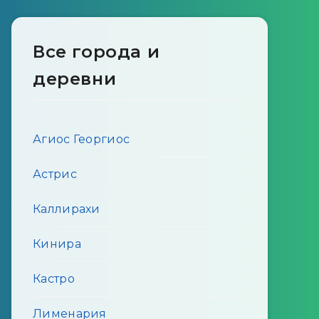
Все города и
деревни
Агиос Георгиос
Астрис
Каллирахи
Кинира
Кастро
Лименария