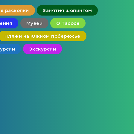
е раскопки
Занятия шопингом
чения
Музеи
О Тасосе
Пляжи на Южном побережье
курсии
Экскурсии