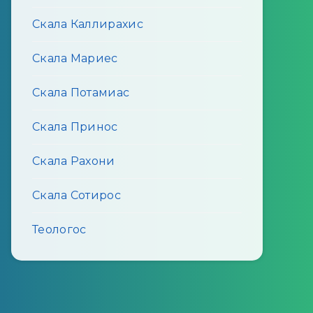
Скала Каллирахис
Скала Мариес
Скала Потамиас
Скала Принос
Скала Рахони
Скала Сотирос
Теологос