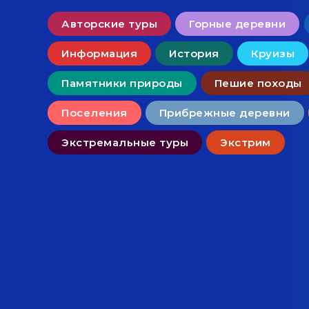
Авторские туры
Горные деревни
Информация
История
Круизы
Памятники природы
Пешие походы
Поселения
Прибрежные деревни
Экстремальные туры
Экстрим