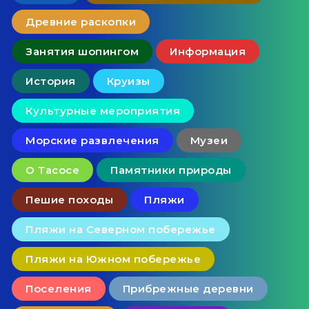
Древние раскопки
Занятия шопингом
Информация
История
Круизы
Культурные мероприятия
Морские развлечения
Музеи
О Тасосе
Памятники природы
Пешие походы
Пляжи
Пляжи на Северном побережье
Пляжи на Южном побережье
Поселения
Прибрежные деревни