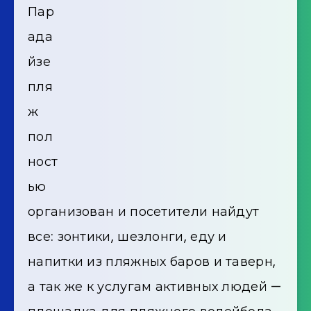
Пар
ада
йзе
пля
ж
пол
ност
ью
организован и посетители найдут
все: зонтики, шезлонги, еду и
напитки из пляжных баров и таверн,
а так же к услугам активных людей —