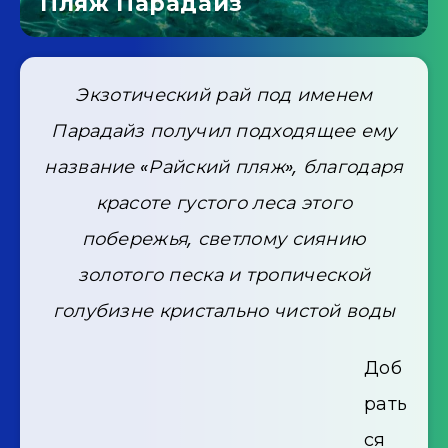
Пляж Парадайз
Экзотический рай под именем
Парадайз получил подходящее ему
название «Райский пляж», благодаря
красоте густого леса этого
побережья, светлому сиянию
золотого песка и тропической
голубизне кристально чистой воды
Доб
рать
ся