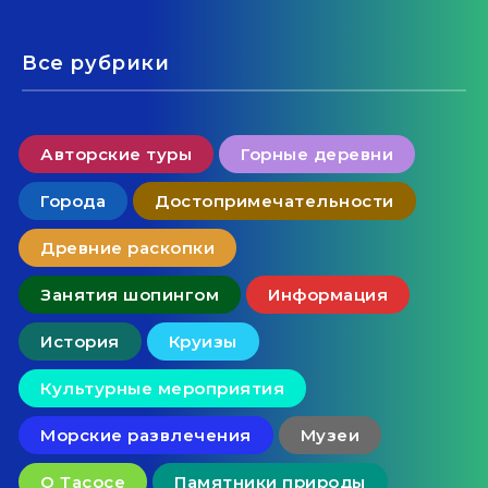
Все рубрики
Авторские туры
Горные деревни
Города
Достопримечательности
Древние раскопки
Занятия шопингом
Информация
История
Круизы
Культурные мероприятия
Морские развлечения
Музеи
О Тасосе
Памятники природы